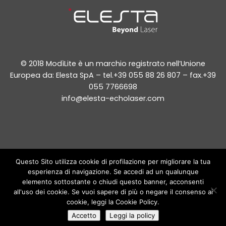
© 2018 ModìLite è un marchio registrato nell’Unione
Europea da: Elesta SpA – tel.+39 055 88 26 807 – fax.+39
055 7766698
info@elesta-echolaser.com
Questo Sito utilizza cookie di profilazione per migliorare la tua
Le informazioni pubblicate in questo sito sono di carattere generale e
hanno un fine puramente informativo: esse in alcun modo potranno
esperienza di navigazione. Se accedi ad un qualunque
sostituire cure terapie trattamenti prescritti da un medico o da altri
elemento sottostante o chiudi questo banner, acconsenti
operatori sanitari abilitati a norma di legge. Eventuali nozioni sulle
procedure mediche e descrizioni di trattamenti presenti in questo sito
all'uso dei cookie. Se vuoi sapere di più o negare il consenso ai
hanno scopo puramente illustrativo e non permettono di acquisire le
competenze necessarie per la loro applicazione. Tutte le indicazioni
cookie, leggi la Cookie Policy.
presenti su www.modilite.info devono essere sempre e comunque
confrontate con il parere del vostro medico curante.
Accetto
Leggi la policy